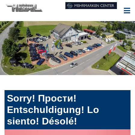
Sorry! Прости!
Entschuldigung! Lo
siento! Désolé!