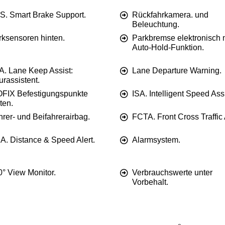
S. Smart Brake Support.
Rückfahrkamera. und
Beleuchtung.
rksensoren hinten.
Parkbremse elektronisch 
Auto-Hold-Funktion.
A. Lane Keep Assist:
Lane Departure Warning.
rassistent.
OFIX Befestigungspunkte
ISA. Intelligent Speed Assi
ten.
rer- und Beifahrerairbag.
FCTA. Front Cross Traffic 
A. Distance & Speed Alert.
Alarmsystem.
0° View Monitor.
Verbrauchswerte unter
Vorbehalt.