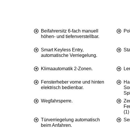
Beifahrersitz 6-fach manuell
Pol
höhen- und tiefenverstellbar.
Smart Keyless Entry,
Sta
automatische Verriegelung.
Klimaautomatik 2-Zonen.
Le
Fensterheber vorne und hinten
Ha
elektrisch bedienbar.
So
Sp
Wegfahrsperre.
Zen
Fe
(1)
Türverriegelung automatisch
Se
beim Anfahren.