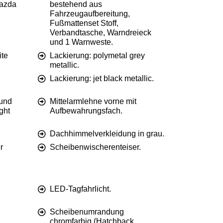
Mazda
bestehend aus
Fahrzeugaufbereitung,
Fußmattenset Stoff,
Verbandtasche, Warndreieck
und 1 Warnweste.
ite
Lackierung: polymetal grey
metallic.
Lackierung: jet black metallic.
und
Mittelarmlehne vorne mit
ght
Aufbewahrungsfach.
Dachhimmelverkleidung in grau.
r
Scheibenwischerenteiser.
LED-Tagfahrlicht.
Scheibenumrandung
chromfarbig (Hatchback