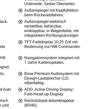
Unterseite, Sedan Oberseite).
.
Außenspiegel mit Kippfufnktion
beim Rückwärtsfahren.
lack.
Außenspiegel elektrisch
verstellbar, beheizbar,
einklappbar, in Wagenfarbe, mit
integriertem Richtungsanzeiger.
TFT-Farbdisplay 10,25 Zoll mit
nde
Bedienung via HMI Commander.
 AHK
Navigationssystem integriert mit
7 Jahre Kartenupdates.
ignet.
io,
Bose Premium Audiosystem mit
Design-Lautsprecher (12)
silberfarbig.
d Auto
ADD. Active Driving Display:
Farb-Head-up-Display.
risch
Rücksitzbank teilumklappbar
n und
(60/40).