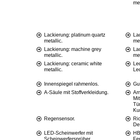
met
Lackierung: platinum quartz
Lac
metallic.
met
Lackierung: machine grey
Lac
metallic.
met
Lackierung: ceramic white
Le
metallic.
Le
Innenspiegel rahmenlos.
Gu
A-Säule mit Stoffverkleidung.
Ar
Mi
Tür
Kun
Regensensor.
Ri
De
LED-Scheinwerfer mit
HB
Scheinwerfersprüher.
Fer