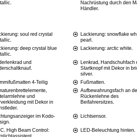
allic.
Nachrüstung durch den 
Händler.
kierung: soul red crystal
Lackierung: snowflake wh
allic.
pearl.
kierung: deep crystal blue
Lackierung: arctic white.
allic.
derlenkrad und
Lenkrad, Handschuhfach 
derschaltknauf.
Startknopf mit Dekor in bri
silver.
mmifußmatten 4-Teilig
Fußmatten.
maturenbrettelemente,
Aufbewahrungsfach an de
ttelarmlehne und
Rückenlehne des
verkleidung mit Dekor in
Beifahrersitzes.
stleder.
chtungsanzeiger im Kodo-
Lichtsensor.
sign.
C. High Beam Control:
LED-Beleuchtung hinten.
nlichtassistent.