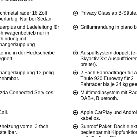
chtmetallräder 18 Zoll
Privacy Glass ab B-Säule
berfarbig. Nur bei Sedan.
uerplus und Ladeleitung für
Grillumrandung in piano b
hnwagenbetrieb nur in
rbindung mit
hängerkupplung
tenne in der Heckscheibe
Auspuffsystem doppelt (e-
egriert.
Skyactiv Xx: Auspuffziere
breiter).
hängerkupplung 13-polig
2 Fach Fahrradträger für
nehmbar.
Thule 920 Euroway für 2
Fahrräder bis je 24 kg gee
zda Connected Services.
Multimediasystem mit Rad
DAB+, Bluetooth.
all.
Apple CarPlay und Androi
kabellos.
zheizung vorne, 3-fach
Sunroof Paket: Dach elekt
stellbar.
bedienbar mit Kippfunktio