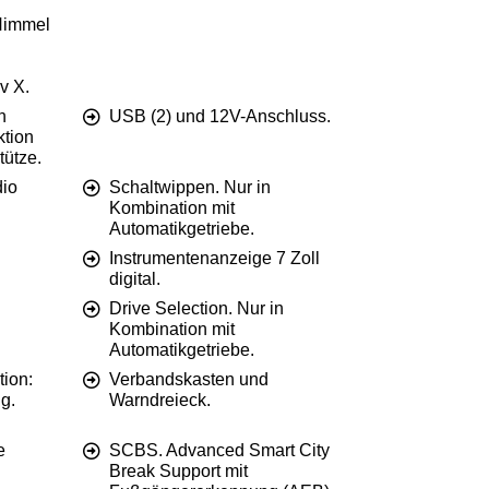
 Himmel
v X.
h
USB (2) und 12V-Anschluss.
ktion
tütze.
dio
Schaltwippen. Nur in
Kombination mit
Automatikgetriebe.
Instrumentenanzeige 7 Zoll
digital.
Drive Selection. Nur in
Kombination mit
Automatikgetriebe.
tion:
Verbandskasten und
g.
Warndreieck.
e
SCBS. Advanced Smart City
Break Support mit