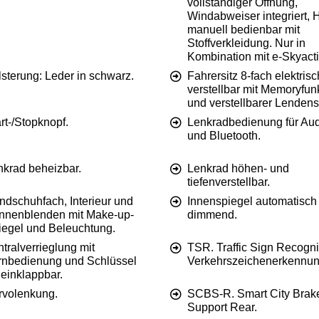
vollständiger Öffnung,
Windabweiser integriert,
manuell bedienbar mit
Stoffverkleidung. Nur in
Kombination mit e-Skyacti
sterung: Leder in schwarz.
Fahrersitz 8-fach elektrisc
verstellbar mit Memoryfun
und verstellbarer Lendens
rt-/Stopknopf.
Lenkradbedienung für Au
und Bluetooth.
nkrad beheizbar.
Lenkrad höhen- und
tiefenverstellbar.
ndschuhfach, Interieur und
Innenspiegel automatisch
nnenblenden mit Make-up-
dimmend.
iegel und Beleuchtung.
tralverrieglung mit
TSR. Traffic Sign Recogni
rnbedienung und Schlüssel
Verkehrszeichenerkennun
 einklappbar.
rvolenkung.
SCBS-R. Smart City Brak
Support Rear.