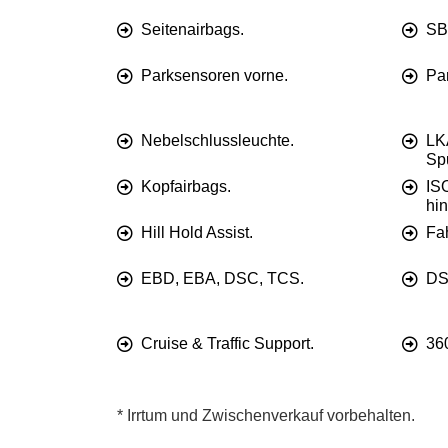
Seitenairbags.
SB
Parksensoren vorne.
Pa
Nebelschlussleuchte.
LK
Spu
Kopfairbags.
IS
hin
Hill Hold Assist.
Fah
EBD, EBA, DSC, TCS.
DS
Cruise & Traffic Support.
36
* Irrtum und Zwischenverkauf vorbehalten.