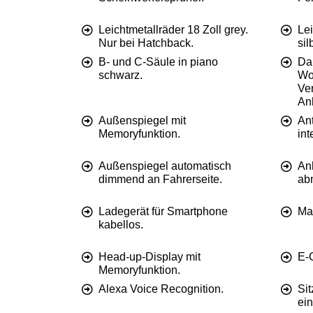
Leichtmetallräder 18 Zoll grey.
Lei
Nur bei Hatchback.
sil
B- und C-Säule in piano
Da
schwarz.
Wo
Ve
An
Außenspiegel mit
An
Memoryfunktion.
int
Außenspiegel automatisch
An
dimmend an Fahrerseite.
ab
Ladegerät für Smartphone
Ma
kabellos.
Head-up-Display mit
E-C
Memoryfunktion.
Alexa Voice Recognition.
Sit
ein