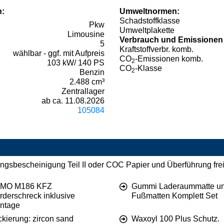
n:
Umweltnormen:
Schadstoffklasse
Pkw
Umweltplakette
Limousine
Verbrauch und Emissionen
5
Kraftstoffverbr. komb.
wählbar - ggf. mit Aufpreis
CO
-Emissionen komb.
2
103 kW/ 140 PS
CO
-Klasse
2
Benzin
2.488 cm³
Zentrallager
ab ca. 11.08.2026
105084
ngsbescheinigung Teil II oder COC Papier und Überführung frei
MO M186 KFZ
Gummi Laderaummatte u
rderschreck inklusive
Fußmatten Komplett Set
ntage
ckierung: zircon sand
Waxoyl 100 Plus Schutz.