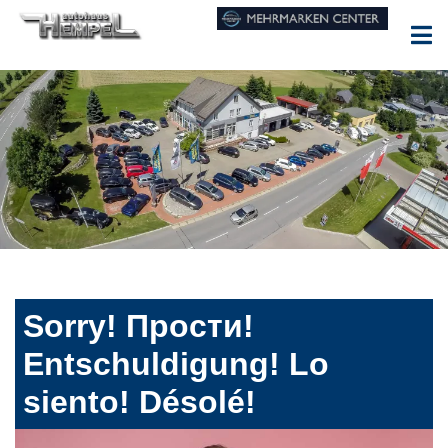
Sorry! Прости!
Entschuldigung! Lo
siento! Désolé!