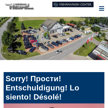
Sorry! Прости!
Entschuldigung! Lo
siento! Désolé!