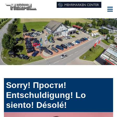
Sorry! Прости!
Entschuldigung! Lo
siento! Désolé!