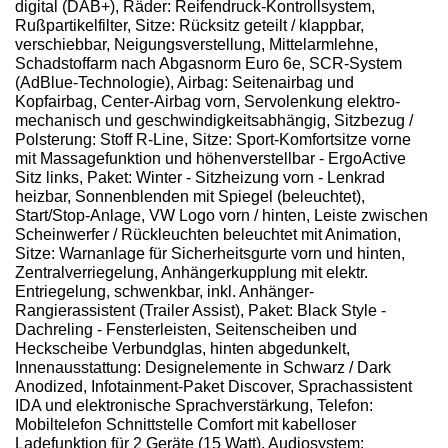
digital (DAB+), Räder: Reifendruck-Kontrollsystem,
Rußpartikelfilter, Sitze: Rücksitz geteilt / klappbar,
verschiebbar, Neigungsverstellung, Mittelarmlehne,
Schadstoffarm nach Abgasnorm Euro 6e, SCR-System
(AdBlue-Technologie), Airbag: Seitenairbag und
Kopfairbag, Center-Airbag vorn, Servolenkung elektro-
mechanisch und geschwindigkeitsabhängig, Sitzbezug /
Polsterung: Stoff R-Line, Sitze: Sport-Komfortsitze vorne
mit Massagefunktion und höhenverstellbar - ErgoActive
Sitz links, Paket: Winter - Sitzheizung vorn - Lenkrad
heizbar, Sonnenblenden mit Spiegel (beleuchtet),
Start/Stop-Anlage, VW Logo vorn / hinten, Leiste zwischen
Scheinwerfer / Rückleuchten beleuchtet mit Animation,
Sitze: Warnanlage für Sicherheitsgurte vorn und hinten,
Zentralverriegelung, Anhängerkupplung mit elektr.
Entriegelung, schwenkbar, inkl. Anhänger-
Rangierassistent (Trailer Assist), Paket: Black Style -
Dachreling - Fensterleisten, Seitenscheiben und
Heckscheibe Verbundglas, hinten abgedunkelt,
Innenausstattung: Designelemente in Schwarz / Dark
Anodized, Infotainment-Paket Discover, Sprachassistent
IDA und elektronische Sprachverstärkung, Telefon:
Mobiltelefon Schnittstelle Comfort mit kabelloser
Ladefunktion für 2 Geräte (15 Watt), Audiosystem: