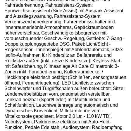
Fahrraderkennung, Fahrassistenz-System:
Spurwechselassistent (Side Assist) mit Auspark-Assistent
und Ausstiegswarnung, Fahrassistenz-System:
Verkehrszeichenerkennung, Fahrerlebnisschalter inkl.
Innenraumerlebnis Atmospheres, Gepäckraumboden
höhenverstellbar, Geschwindigkeitsbegrenzer mit
vorausschauender Geschw.-Regelung, Getriebe: 7-Gang -
Doppelkupplungsgetriebe DSG, Paket: Licht/Sicht -
Regensensor - Innenspiegel mit Abblendautomatik, Sitze:
Isofix-Aufnahmen für Kindersitz an Beifahrersitz und
Rücksitze außen (inkl. i-Size-Kindersitze), Keyless-Start
mit Safesicherung, Klimaanlage Air Care Climatronic 3-
Zonen inkl. Fondbedienung, Kofferraumdeckel /
Heckklappe elektrisch betätigt (Schließen, sensorgesteuert
öffnend, Fernentriegelung), LED Lichtleiste zwischen
Scheinwerfer und Türgriffschalen außen beleuchtet, Sitze:
Lendenwirbelstützen vorn, pneumatisch verstellbar,
Lenkrad heizbar (Sport/Leder) mit Multifunktion und
Schaltfunktion, Leuchtweitenregelung automatisch und
Dynamisches Kurvenlicht, Mittelarmlehne vorn -
Mittelkonsole gepolstert, Motor 2,0 Ltr. - 110 kW TDI,
Notrufsystem, Parkbremse elektrisch mit Auto-Hold-
Funktion, Pedale Edelstahl, Audiosystem: Radioempfang