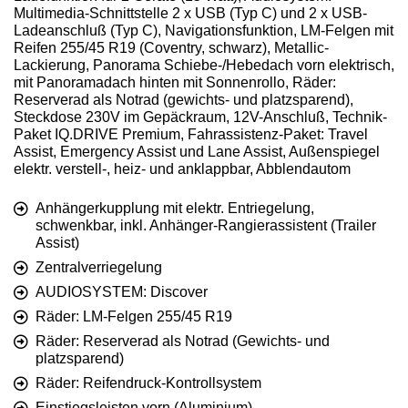
Multimedia-Schnittstelle 2 x USB (Typ C) und 2 x USB-
Ladeanschluß (Typ C), Navigationsfunktion, LM-Felgen mit
Reifen 255/45 R19 (Coventry, schwarz), Metallic-
Lackierung, Panorama Schiebe-/Hebedach vorn elektrisch,
mit Panoramadach hinten mit Sonnenrollo, Räder:
Reserverad als Notrad (gewichts- und platzsparend),
Steckdose 230V im Gepäckraum, 12V-Anschluß, Technik-
Paket IQ.DRIVE Premium, Fahrassistenz-Paket: Travel
Assist, Emergency Assist und Lane Assist, Außenspiegel
elektr. verstell-, heiz- und anklappbar, Abblendautom
Anhängerkupplung mit elektr. Entriegelung,
schwenkbar, inkl. Anhänger-Rangierassistent (Trailer
Assist)
Zentralverriegelung
AUDIOSYSTEM: Discover
Räder: LM-Felgen 255/45 R19
Räder: Reserverad als Notrad (Gewichts- und
platzsparend)
Räder: Reifendruck-Kontrollsystem
Einstiegsleisten vorn (Aluminium)