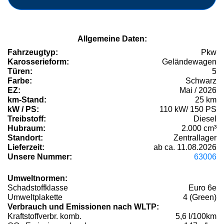
Allgemeine Daten:
Fahrzeugtyp:
Pkw
Karosserieform:
Geländewagen
Türen:
5
Farbe:
Schwarz
EZ:
Mai / 2026
km-Stand:
25 km
kW / PS:
110 kW/ 150 PS
Treibstoff:
Diesel
Hubraum:
2.000 cm³
Standort:
Zentrallager
Lieferzeit:
ab ca. 11.08.2026
Unsere Nummer:
63006
Umweltnormen:
Schadstoffklasse
Euro 6e
Umweltplakette
4 (Green)
Verbrauch und Emissionen nach WLTP:
Kraftstoffverbr. komb.
5,6 l/100km