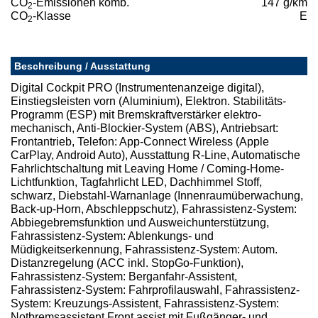
CO
-Emissionen komb.
147 g/km
2
CO
-Klasse
E
2
Beschreibung / Ausstattung
Digital Cockpit PRO (Instrumentenanzeige digital),
Einstiegsleisten vorn (Aluminium), Elektron. Stabilitäts-
Programm (ESP) mit Bremskraftverstärker elektro-
mechanisch, Anti-Blockier-System (ABS), Antriebsart:
Frontantrieb, Telefon: App-Connect Wireless (Apple
CarPlay, Android Auto), Ausstattung R-Line, Automatische
Fahrlichtschaltung mit Leaving Home / Coming-Home-
Lichtfunktion, Tagfahrlicht LED, Dachhimmel Stoff,
schwarz, Diebstahl-Warnanlage (Innenraumüberwachung,
Back-up-Horn, Abschleppschutz), Fahrassistenz-System:
Abbiegebremsfunktion und Ausweichunterstützung,
Fahrassistenz-System: Ablenkungs- und
Müdigkeitserkennung, Fahrassistenz-System: Autom.
Distanzregelung (ACC inkl. StopGo-Funktion),
Fahrassistenz-System: Berganfahr-Assistent,
Fahrassistenz-System: Fahrprofilauswahl, Fahrassistenz-
System: Kreuzungs-Assistent, Fahrassistenz-System:
Notbremsassistent Front assist mit Fußgänger- und