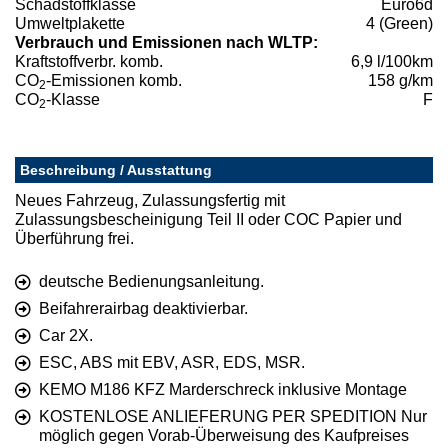
Schadstoffklasse
Euro6d
Umweltplakette
4 (Green)
Verbrauch und Emissionen nach WLTP:
Kraftstoffverbr. komb.
6,9 l/100km
CO
-Emissionen komb.
158 g/km
2
CO
-Klasse
F
2
Beschreibung / Ausstattung
Neues Fahrzeug, Zulassungsfertig mit
Zulassungsbescheinigung Teil II oder COC Papier und
Überführung frei.
deutsche Bedienungsanleitung.
Beifahrerairbag deaktivierbar.
Car 2X.
ESC, ABS mit EBV, ASR, EDS, MSR.
KEMO M186 KFZ Marderschreck inklusive Montage
KOSTENLOSE ANLIEFERUNG PER SPEDITION Nur
möglich gegen Vorab-Überweisung des Kaufpreises