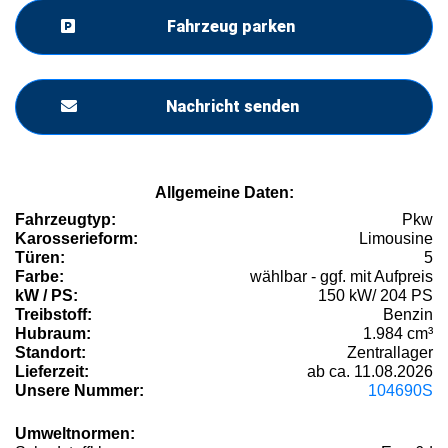
Fahrzeug parken
Nachricht senden
Allgemeine Daten:
Fahrzeugtyp:
Pkw
Karosserieform:
Limousine
Türen:
5
Farbe:
wählbar - ggf. mit Aufpreis
kW / PS:
150 kW/ 204 PS
Treibstoff:
Benzin
Hubraum:
1.984 cm³
Standort:
Zentrallager
Lieferzeit:
ab ca. 11.08.2026
Unsere Nummer:
104690S
Umweltnormen: