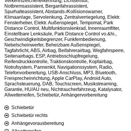
Verkehrszeichenerkennung, Lichtsensor,
Notbremsassistent, Berganfahrassistent,
Spurhalteassistent, Abstands-/Kollisionswarner,
Klimaanlage, Servolenkung, Zentralverriegelung, Elektr.
Fensterheber, Elektr. Außenspiegel, Tempomat, Park
Distance Control, Multifunktionslenkrad, Innenraumfilter,
Einstellbare Lenksäule, Park Distance Control vo.&hi.,
Geschwindigkeitsbegrenzer, Funkfernbedienung,
Nebelscheinwerfer, Beheizbare Außenspiegel,
Tagfahrlicht, ABS, Airbag, Beifahrerairbag, Wegfahrsperre,
Seitenairbags, ESP, Antriebsschlupfregelung,
Reifendruckkontrolle, Traktionskontrolle, Kopfairbag,
Notrufsystem, Pannenkit, Navigationssystem, Radio,
Telefonvorbereitung, USB-Anschluss, MP3, Bluetooth,
Freisprecheinrichtung, Apple CarPlay, Android Auto,
Sprachsteuerung, DAB, Touchscreen, Musikstreaming,
Garantie, HU/AU neu, Nichtraucherfahrzeug, Katalysator,
Allwetterreifen, Schiebetür, Anhängervorbereitung
Schiebetür
Schiebetür rechts
Anhängevorausbereitung