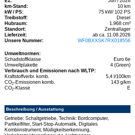
EZ:
Jun / 2026
km-Stand:
10 km
kW / PS:
75 kW/ 102 PS
Treibstoff:
Diesel
Hubraum:
1.968 cm³
Standort:
Zentrallager
Lieferzeit:
ab ca. 11.08.2026
Unsere Nummer:
WF0BXXSK7RX018556
Umweltnormen:
Schadstoffklasse
Euro 6e
Umweltplakette
4 (Green)
Verbrauch und Emissionen nach WLTP:
Kraftstoffverbr. komb.
5,4 l/100km
CO
-Emissionen komb.
143 g/km
2
CO
-Klasse
E
2
Beschreibung / Ausstattung
Getriebe: Schaltgetriebe, Technik: Bordcomputer,
Partikelfilter, Start-Stop-Automatik, Digitales
Kombiinstrument, Müdigkeitserkennung,