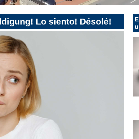
E
digung! Lo siento! Désolé!
u