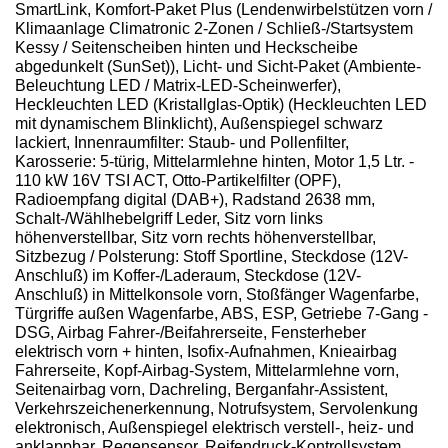
SmartLink, Komfort-Paket Plus (Lendenwirbelstützen vorn /
Klimaanlage Climatronic 2-Zonen / Schließ-/Startsystem
Kessy / Seitenscheiben hinten und Heckscheibe
abgedunkelt (SunSet)), Licht- und Sicht-Paket (Ambiente-
Beleuchtung LED / Matrix-LED-Scheinwerfer),
Heckleuchten LED (Kristallglas-Optik) (Heckleuchten LED
mit dynamischem Blinklicht), Außenspiegel schwarz
lackiert, Innenraumfilter: Staub- und Pollenfilter,
Karosserie: 5-türig, Mittelarmlehne hinten, Motor 1,5 Ltr. -
110 kW 16V TSI ACT, Otto-Partikelfilter (OPF),
Radioempfang digital (DAB+), Radstand 2638 mm,
Schalt-/Wählhebelgriff Leder, Sitz vorn links
höhenverstellbar, Sitz vorn rechts höhenverstellbar,
Sitzbezug / Polsterung: Stoff Sportline, Steckdose (12V-
Anschluß) im Koffer-/Laderaum, Steckdose (12V-
Anschluß) in Mittelkonsole vorn, Stoßfänger Wagenfarbe,
Türgriffe außen Wagenfarbe, ABS, ESP, Getriebe 7-Gang -
DSG, Airbag Fahrer-/Beifahrerseite, Fensterheber
elektrisch vorn + hinten, Isofix-Aufnahmen, Knieairbag
Fahrerseite, Kopf-Airbag-System, Mittelarmlehne vorn,
Seitenairbag vorn, Dachreling, Berganfahr-Assistent,
Verkehrszeichenerkennung, Notrufsystem, Servolenkung
elektronisch, Außenspiegel elektrisch verstell-, heiz- und
anklappbar, Regensensor, Reifendruck-Kontrollsystem