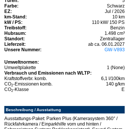
Türen:
5
Farbe:
Schwarz
EZ:
Jul / 2026
km-Stand:
10 km
kW / PS:
110 kW/ 150 PS
Treibstoff:
Benzin
Hubraum:
1.498 cm³
Standort:
Zentrallager
Lieferzeit:
ab ca. 06.01.2027
Unsere Nummer:
GW-V893
Umweltnormen:
Umweltplakette
1 (None)
Verbrauch und Emissionen nach WLTP:
Kraftstoffverbr. komb.
6,1 l/100km
CO
-Emissionen komb.
140 g/km
2
CO
-Klasse
E
2
Beschreibung / Ausstattung
Ausstattungs-Paket: Parken Plus (Kamerasystem 360° /
Rückfahrkamera / Einparkhilfe vorn und hinten /