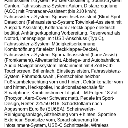
Fahrassistenz-System: Parklenkassistent), Sound-System
Canton, Fahrassistenz-System: Autom. Distanzregelung
(ACC) mit Frontradar-Assistent (bis 210 km/h),
Fahrassistenz-System: Spurwechselassistent (Blind Spot
Detection) (Fahrassistenz-System: Totwinkel-Assistent mit
Auspark-Assistent), Kofferraum / Heckklappe elektrisch
betätigt, Anhängerkupplung Vorbereitung, Reserverad als
Notrad, Innenspiegel mit USB-Anschluss (Typ C),
Fahrassistenz-System: Müdigkeitserkennung,
Komfortöffnung für elektr. Heckklappe/-Deckel,
Fahrassistenz-System: Spurhalteassistent (Lane Assist)
(Frontkamera), Allwetterlicht, Abbiege- und Autobahnlicht,
Audio-Navigationssystem Infotainment mit 8 Zoll Farb-
Touchscreen, Brillenfach, Einstiegsleisten, Fahrassistenz-
System: Fahrmoduswahl, Frontscheibe heizbar,
Fußraumbeleuchtung vorn und hinten, Getränkehalter vorn
und hinten, Heckspoiler, Induktionsladeschale für
Smartphone, Kombiinstrument digital, LM-Felgen 18 Zoll
(Procyon, Aero-Cover Schwarz matt), Pedale im Sport-
Design, Reifen 225/50 R18, Schadstoffarm nach
Abgasnorm Euro 6e (EU6EA), Scheinwerfer-
Reinigungsanlage, Sitzheizung vorn + hinten, Sportline
Exterieur, Sportsitze vorn, Sprachsteuerung für
Infotainment-System, USB-C Schnittstelle, Wireless