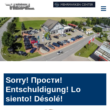
Sorry! Прости!
Entschuldigung! Lo
siento! Désolé!