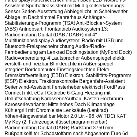
Assistent Spurhalteassistent mit Müdigkeitserkennungs-
Sensor Serien-Ausstattung Abbiegelicht im Scheinwerfer
Ablage im Dachhimmel Fahrerhaus Anhänger-
Stabilisierungs-Programm (TSA) Anti-Blockier-System
(ABS) Antriebsart: Frontantrieb Audiosystem 13:
Radioempfang Digital (DAB / DAB+) mit 4''
Multifunktionsdisplay Audiosystem: Radio mit USB und
Bluetooth-Freisprecheinrichtung Audio-/Radio-
Fernbedienung am Lenkrad Dockingstation (MyFord Dock)
Radiovorbereitung, 4 Lautsprecher Außenspiegel elektr.
verstell- und heizbar Blinkleuchte in Außenspiegel
integriert Bordcomputer Einstiegsleuchten Elektr.
Bremskraftverteilung (EBD) Elektron. Stabilitäts-Programm
(ESP) Elektron. Traktionskontrolle Berganfahr-Assistent
Seitenwind-Assistent Fensterheber elektrisch FordPass
Connect inkl. eCall Getriebe 6-Gang Heizung mit
Umluftschaltung Karosserie/Aufbau: Kasten Hochraum
Karosserievariante: Mittelhohes Dach Klimaanlage
Kühlergrill mit Chromleiste Lenksäule (Lenkrad)
höhen-/längsverstellbar Motor 2,0 Ltr. - 96 kW TDCi KAT
My Key (2. Fahrzeugschlüssel programmierbar)
Radioempfang Digital (DAB+) Radstand 3750 mm
Rußpartikelfilter Schadstoffarm nach Abgasnorm Euro 6d-