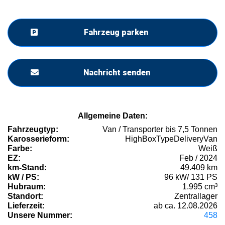
Fahrzeug parken
Nachricht senden
Allgemeine Daten:
Fahrzeugtyp:
Van / Transporter bis 7,5 Tonnen
Karosserieform:
HighBoxTypeDeliveryVan
Farbe:
Weiß
EZ:
Feb / 2024
km-Stand:
49.409 km
kW / PS:
96 kW/ 131 PS
Hubraum:
1.995 cm³
Standort:
Zentrallager
Lieferzeit:
ab ca. 12.08.2026
Unsere Nummer:
458