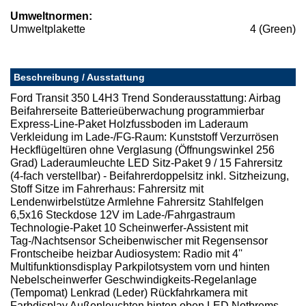
Umweltnormen:
Umweltplakette
4 (Green)
Beschreibung / Ausstattung
Ford Transit 350 L4H3 Trend Sonderausstattung: Airbag
Beifahrerseite Batterieüberwachung programmierbar
Express-Line-Paket Holzfussboden im Laderaum
Verkleidung im Lade-/FG-Raum: Kunststoff Verzurrösen
Heckflügeltüren ohne Verglasung (Öffnungswinkel 256
Grad) Laderaumleuchte LED Sitz-Paket 9 / 15 Fahrersitz
(4-fach verstellbar) - Beifahrerdoppelsitz inkl. Sitzheizung,
Stoff Sitze im Fahrerhaus: Fahrersitz mit
Lendenwirbelstütze Armlehne Fahrersitz Stahlfelgen
6,5x16 Steckdose 12V im Lade-/Fahrgastraum
Technologie-Paket 10 Scheinwerfer-Assistent mit
Tag-/Nachtsensor Scheibenwischer mit Regensensor
Frontscheibe heizbar Audiosystem: Radio mit 4''
Multifunktionsdisplay Parkpilotsystem vorn und hinten
Nebelscheinwerfer Geschwindigkeits-Regelanlage
(Tempomat) Lenkrad (Leder) Rückfahrkamera mit
Farbdisplay Außenleuchten hinten oben LED Notbrems-