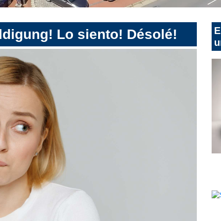
E
digung! Lo siento! Désolé!
u