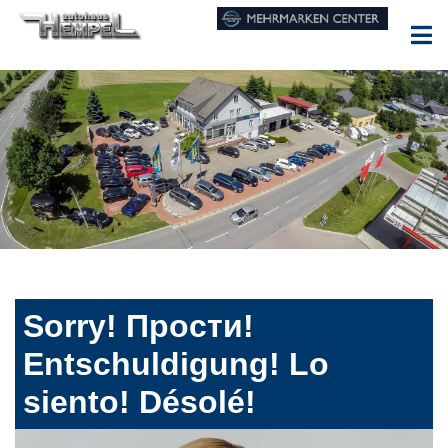
Sorry! Прости!
Entschuldigung! Lo
siento! Désolé!