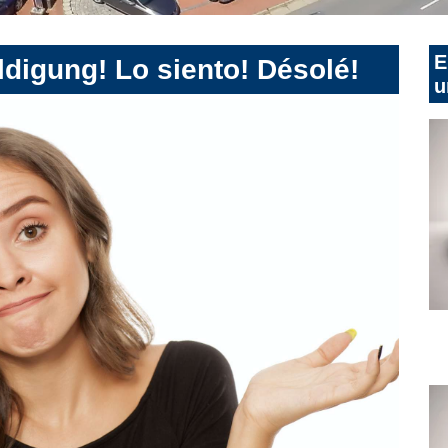
E
digung! Lo siento! Désolé!
u