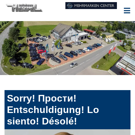
Sorry! Прости!
Entschuldigung! Lo
siento! Désolé!