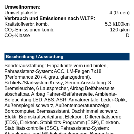
Umweltnormen:
Umweltplakette
4 (Green)
Verbrauch und Emissionen nach WLTP:
Kraftstoffverbr. komb.
5,3 l/100km
CO
-Emissionen komb.
120 g/km
2
CO
-Klasse
D
2
Beschreibung / Ausstattung
Sonderausstattung: Einparkhilfe vorn und hinten,
Fahrassistenz-System: ACC, LM-Felgen 7x18
(Performance 20 / 4, grau, glanzgedreht),
Schließ-/Startsystem Kessy; Serien-Ausstattung: 3.
Bremsleuchte, 6 Lautsprecher, Airbag Beifahrerseite
abschaltbar, Airbag Fahrer-/Beifahrerseite, Ambiente-
Beleuchtung LED, ABS, ASR, Armaturentafel Leder-Optik,
Außenspiegel schwarz, Außentemperaturanzeige,
Bordcomputer, Bremsassistent, Dachhimmel schwarz,
Elektr. Bremskraftverteilung, Elektron. Differentialsperre
(EDS), Elektron. Stabilitäts-Programm (ESP), Elektron.
Stabilitätskontrolle (ESC), Fahrassistenz-System:
Ablenkungs- und Müdigkeitserkennung, Berganfahr-