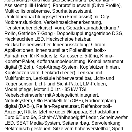
Assistent (Hill-Holder), Fahrprofilauswahl (Drive Profile),
Multikollisionsbremse, Spurhalteassistent,
Umfeldbeobachtungssystem (Front assist) mit City-
Notbremsfunktion, Verkehrszeichenerkennung,
Fensterheber elektrisch vorn, Gepäckraumabdeckung /
Rollo, Getriebe 7-Gang - Doppelkupplungsgetriebe DSG,
Heckleuchten LED, Heckscheibe heizbar,
Heckscheibenwischer, Innenausstattung: Chrom-
Applikationen, Innenraumfilter: Pollenfilter, Isofix-
Aufnahmen für Kindersitz, Karosserie: 5-türig, Klima-
Komfort-Paket, Kofferraumbeleuchtung, Kombiinstrument
digital (8 Zoll), Kopf-Airbag-System, Kopfstützen hinten,
Kopfstützen vorn, Lenkrad (Leder), Lenkrad mit
Multifunktion, Lenksäule höhenverstellbar, Licht- und
Regensensor, Licht- und Sicht-Paket, LM-Felgen,
Modellpflege, Motor 1,0 Ltr. - 85 kW TSI,
Nebelscheinwerfer mit Abbiegelicht integriert,
Notrufsystem, Otto-Partikelfilter (OPF), Radioempfang
digital (DAB+), Reifen-Reparaturset, Reifenkontroll-
Anzeige, Rücksitzlehne geteilt/klappbar, Schadstoffarm
Euro 6/Euro 6e, Schalt-/Wählhebelgriff Leder, Scheinwerfer
LED, SEAT Media-System, Seitenairbag, Servolenkung
elektronisch gesteuert, Sitze vorn höhenverstellbar, Sport-