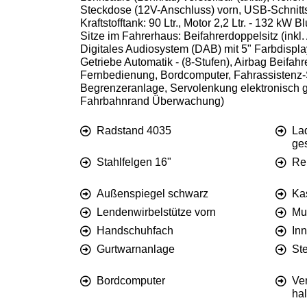
Steckdose (12V-Anschluss) vorn, USB-Schnitts
Kraftstofftank: 90 Ltr., Motor 2,2 Ltr. - 132 
Sitze im Fahrerhaus: Beifahrerdoppelsitz (ink
Digitales Audiosystem (DAB) mit 5" Farbdisplay
Getriebe Automatik - (8-Stufen), Airbag Beifah
Fernbedienung, Bordcomputer, Fahrassistenz-
Begrenzeranlage, Servolenkung elektronisch ges
Fahrbahnrand Überwachung)
Radstand 4035
La
ge
Stahlfelgen 16"
Re
Außenspiegel schwarz
Ka
Lendenwirbelstütze vorn
Mul
Handschuhfach
In
Gurtwarnanlage
St
Bordcomputer
Ve
ha