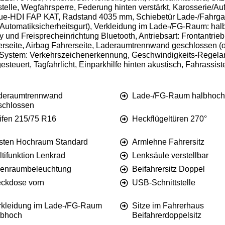
telle, Wegfahrsperre, Federung hinten verstärkt, Karosserie/A
kW Blue-HDI FAP KAT, Radstand 4035 mm, Schiebetür Lade-/Fahrgas
l. Automatiksicherheitsgurt), Verkleidung im Lade-/FG-Raum: hal
 und Freisprecheinrichtung Bluetooth, Antriebsart: Frontantrieb
rerseite, Airbag Fahrerseite, Laderaumtrennwand geschlossen (o
System: Verkehrszeichenerkennung, Geschwindigkeits-Regelan
teuert, Tagfahrlicht, Einparkhilfe hinten akustisch, Fahrassist
deraumtrennwand
Lade-/FG-Raum halbhoch
schlossen
ifen 215/75 R16
Heckflügeltüren 270°
sten Hochraum Standard
Armlehne Fahrersitz
tifunktion Lenkrad
Lenksäule verstellbar
nenraumbeleuchtung
Beifahrersitz Doppel
eckdose vorn
USB-Schnittstelle
rkleidung im Lade-/FG-Raum
Sitze im Fahrerhaus
lbhoch
Beifahrerdoppelsitz