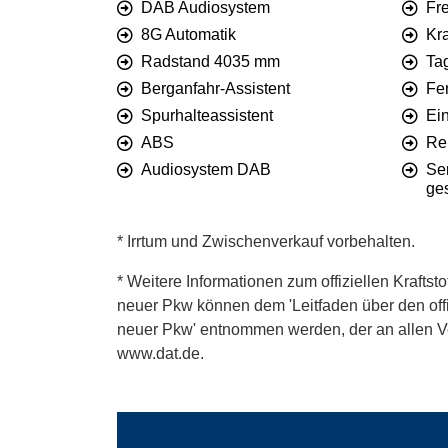
DAB Audiosystem
Fre
8G Automatik
Kra
Radstand 4035 mm
Tag
Berganfahr-Assistent
Fer
Spurhalteassistent
Ein
ABS
Re
Audiosystem DAB
Se
ges
* Irrtum und Zwischenverkauf vorbehalten.
* Weitere Informationen zum offiziellen Kraftst
neuer Pkw können dem 'Leitfaden über den offiz
neuer Pkw' entnommen werden, der an allen Ver
www.dat.de.