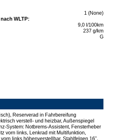
1 (None)
 nach WLTP:
9,0 l/100km
237 g/km
G
tisch), Reserverad in Fahrbereifung
trisch verstell- und heizbar, Außenspiegel
enz-System: Notbrems-Assistent, Fensterheber
vorn links, Lenkrad mit Multifunktion,
vorn links höhenverstellbar, Stahlfelgen 16",