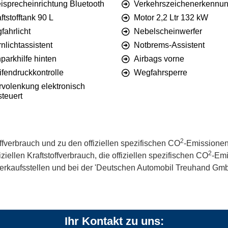
isprecheinrichtung Bluetooth
Verkehrszeichenerkennu
ftstofftank 90 L
Motor 2,2 Ltr 132 kW
fahrlicht
Nebelscheinwerfer
nlichtassistent
Notbrems-Assistent
parkhilfe hinten
Airbags vorne
ifendruckkontrolle
Wegfahrsperre
rvolenkung elektronisch
teuert
2
offverbrauch und zu den offiziellen spezifischen CO
-Emissionen
2
iellen Kraftstoffverbrauch, die offiziellen spezifischen CO
-Emi
kaufsstellen und bei der 'Deutschen Automobil Treuhand GmbH' 
Ihr Kontakt zu uns: