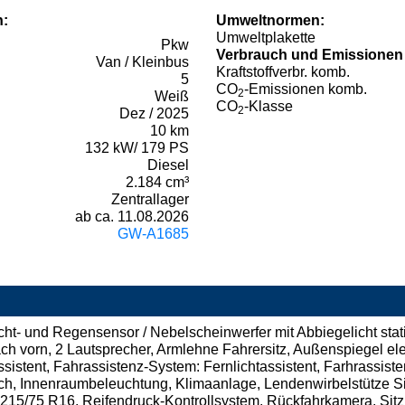
n:
Umweltnormen:
Umweltplakette
Pkw
Verbrauch und Emissionen
Van / Kleinbus
Kraftstoffverbr. komb.
5
CO
-Emissionen komb.
2
Weiß
CO
-Klasse
2
Dez / 2025
10 km
132 kW/ 179 PS
Diesel
2.184 cm³
Zentrallager
ab ca. 11.08.2026
GW-A1685
Licht- und Regensensor / Nebelscheinwerfer mit Abbiegelicht sta
 vorn, 2 Lautsprecher, Armlehne Fahrersitz, Außenspiegel elek
istent, Fahrassistenz-System: Fernlichtassistent, Farhrassist
h, Innenraumbeleuchtung, Klimaanlage, Lendenwirbelstütze Sitz 
n 215/75 R16, Reifendruck-Kontrollsystem, Rückfahrkamera, Sitz 