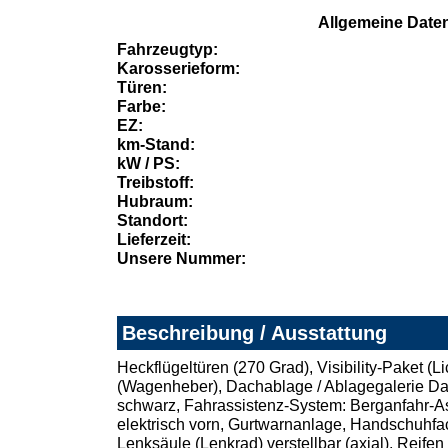
Allgemeine Date
Fahrzeugtyp:
Karosserieform:
Türen:
Farbe:
EZ:
km-Stand:
kW / PS:
Treibstoff:
Hubraum:
Standort:
Lieferzeit:
Unsere Nummer:
Beschreibung / Ausstattung
Heckflügeltüren (270 Grad), Visibility-Paket (
(Wagenheber), Dachablage / Ablagegalerie Dach
schwarz, Fahrassistenz-System: Berganfahr-Ass
elektrisch vorn, Gurtwarnanlage, Handschuhfac
Lenksäule (Lenkrad) verstellbar (axial), Reife