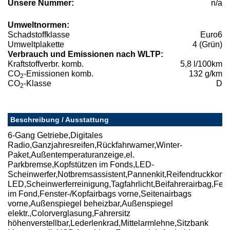
Unsere Nummer:
n/a
Umweltnormen:
Schadstoffklasse
Euro6
Umweltplakette
4 (Grün)
Verbrauch und Emissionen nach WLTP:
Kraftstoffverbr. komb.
5,8 l/100km
CO
-Emissionen komb.
132 g/km
2
CO
-Klasse
D
2
Beschreibung / Ausstattung
6-Gang Getriebe,Digitales
Radio,Ganzjahresreifen,Rückfahrwarner,Winter-
Paket,Außentemperaturanzeige,el.
Parkbremse,Kopfstützen im Fonds,LED-
Scheinwerfer,Notbremsassistent,Pannenkit,Reifendruckkontr
LED,Scheinwerferreinigung,Tagfahrlicht,Beifahrerairbag,Fens
im Fond,Fenster-/Kopfairbags vorne,Seitenairbags
vorne,Außenspiegel beheizbar,Außenspiegel
elektr.,Colorverglasung,Fahrersitz
höhenverstellbar,Lederlenkrad,Mittelarmlehne,Sitzbank