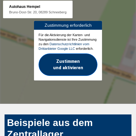
Autohaus Hempel
Bruno-Dost-Str. 20, 08289 Schneeberg
Zustimmung erforderlich
Für die Aktivierung der Karten- und
Navigationsdienste ist Ihre Zustimmung
zu den
Datenschutzrichtlinien vom
Drittanbieter Google LLC
erforderlich.
Zustimmen
und aktivieren
Beispiele aus dem
Zentrallager