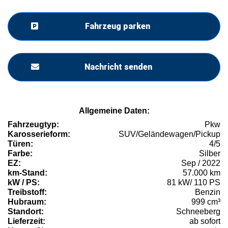
Fahrzeug parken
Nachricht senden
Allgemeine Daten:
Fahrzeugtyp:
Pkw
Karosserieform:
SUV/Geländewagen/Pickup
Türen:
4/5
Farbe:
Silber
EZ:
Sep / 2022
km-Stand:
57.000 km
kW / PS:
81 kW/ 110 PS
Treibstoff:
Benzin
Hubraum:
999 cm³
Standort:
Schneeberg
Lieferzeit:
ab sofort