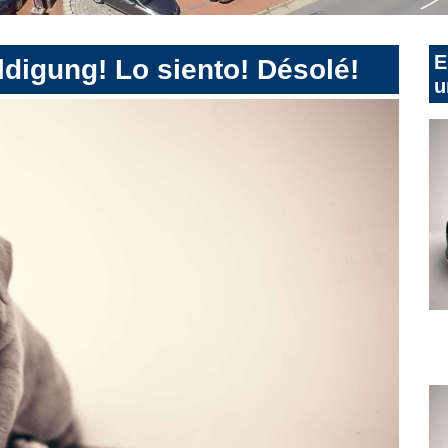
E
digung! Lo siento! Désolé!
u