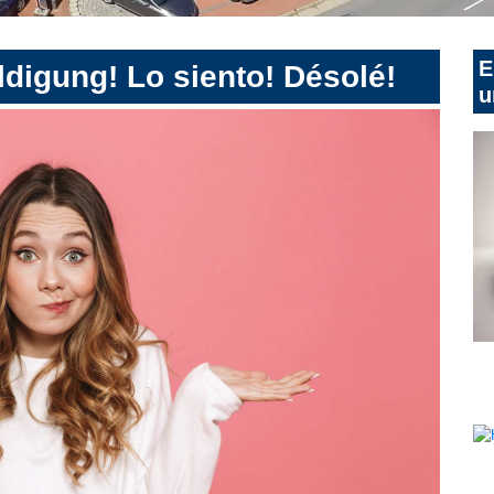
E
digung! Lo siento! Désolé!
u