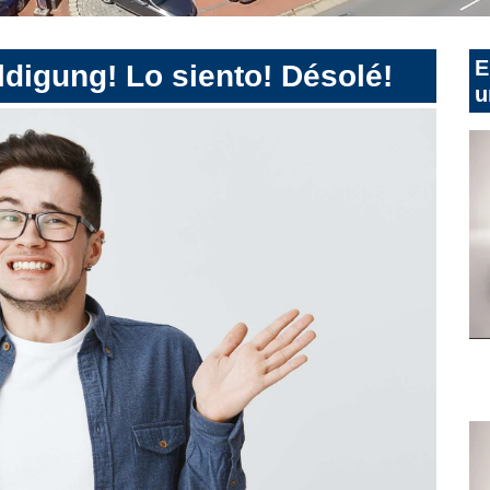
E
digung! Lo siento! Désolé!
u