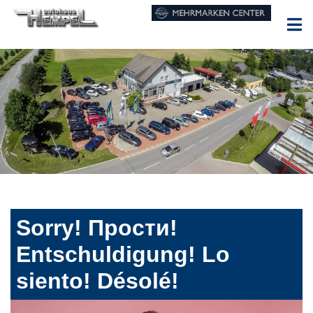
Sorry! Прости!
Entschuldigung! Lo
siento! Désolé!