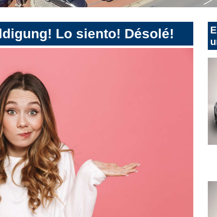
E
digung! Lo siento! Désolé!
u