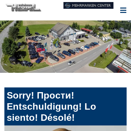
Sorry! Прости!
Entschuldigung! Lo
siento! Désolé!