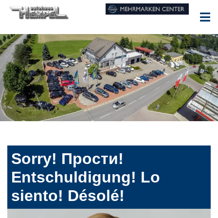
Sorry! Прости!
Entschuldigung! Lo
siento! Désolé!