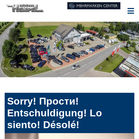
Sorry! Прости!
Entschuldigung! Lo
siento! Désolé!