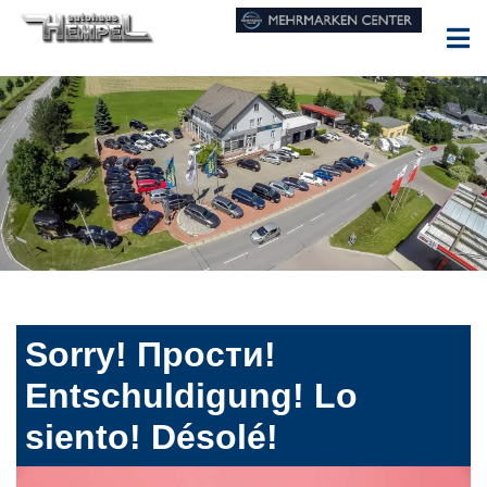
Sorry! Прости!
Entschuldigung! Lo
siento! Désolé!