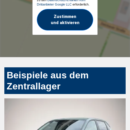
Drittanbieter Google LLC
erforderlich.
Zustimmen
und aktivieren
Beispiele aus dem
Zentrallager