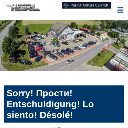
Sorry! Прости!
Entschuldigung! Lo
siento! Désolé!