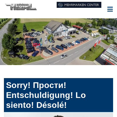
Sorry! Прости!
Entschuldigung! Lo
siento! Désolé!