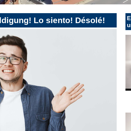
E
digung! Lo siento! Désolé!
u