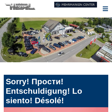
Sorry! Прости!
Entschuldigung! Lo
siento! Désolé!