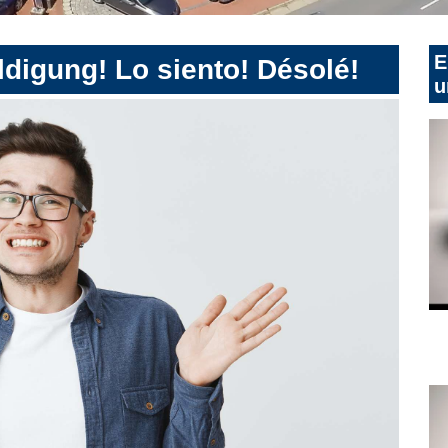
E
digung! Lo siento! Désolé!
u