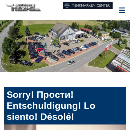
Sorry! Прости!
Entschuldigung! Lo
siento! Désolé!