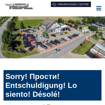
Sorry! Прости!
Entschuldigung! Lo
siento! Désolé!