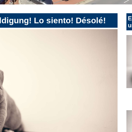
E
digung! Lo siento! Désolé!
u