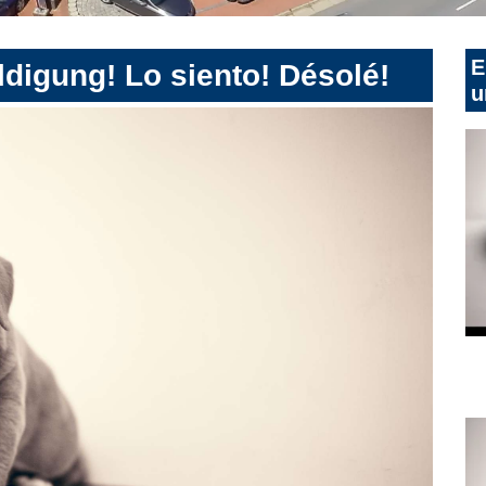
E
digung! Lo siento! Désolé!
u