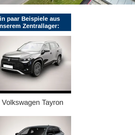
in paar Beispiele aus
nserem Zentrallager:
Volkswagen Tayron