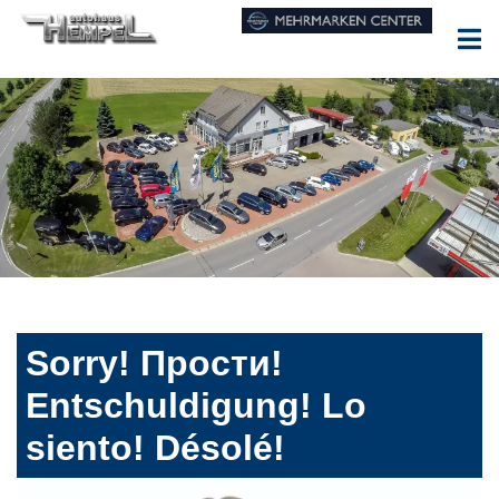
Sorry! Прости!
Entschuldigung! Lo
siento! Désolé!