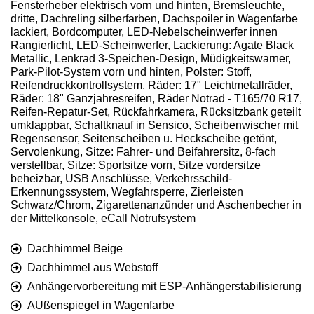
Fensterheber elektrisch vorn und hinten, Bremsleuchte,
dritte, Dachreling silberfarben, Dachspoiler in Wagenfarbe
lackiert, Bordcomputer, LED-Nebelscheinwerfer innen
Rangierlicht, LED-Scheinwerfer, Lackierung: Agate Black
Metallic, Lenkrad 3-Speichen-Design, Müdigkeitswarner,
Park-Pilot-System vorn und hinten, Polster: Stoff,
Reifendruckkontrollsystem, Räder: 17" Leichtmetallräder,
Räder: 18" Ganzjahresreifen, Räder Notrad - T165/70 R17,
Reifen-Repatur-Set, Rückfahrkamera, Rücksitzbank geteilt
umklappbar, Schaltknauf in Sensico, Scheibenwischer mit
Regensensor, Seitenscheiben u. Heckscheibe getönt,
Servolenkung, Sitze: Fahrer- und Beifahrersitz, 8-fach
verstellbar, Sitze: Sportsitze vorn, Sitze vordersitze
beheizbar, USB Anschlüsse, Verkehrsschild-
Erkennungssystem, Wegfahrsperre, Zierleisten
Schwarz/Chrom, Zigarettenanzünder und Aschenbecher in
der Mittelkonsole, eCall Notrufsystem
Dachhimmel Beige
Dachhimmel aus Webstoff
Anhängervorbereitung mit ESP-Anhängerstabilisierung
AUßenspiegel in Wagenfarbe