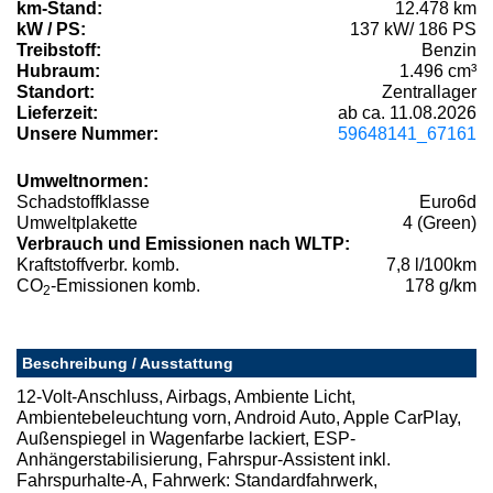
km-Stand:
12.478 km
kW / PS:
137 kW/ 186 PS
Treibstoff:
Benzin
Hubraum:
1.496 cm³
Standort:
Zentrallager
Lieferzeit:
ab ca. 11.08.2026
Unsere Nummer:
59648141_67161
Umweltnormen:
Schadstoffklasse
Euro6d
Umweltplakette
4 (Green)
Verbrauch und Emissionen nach WLTP:
Kraftstoffverbr. komb.
7,8 l/100km
CO
-Emissionen komb.
178 g/km
2
Beschreibung / Ausstattung
12-Volt-Anschluss, Airbags, Ambiente Licht,
Ambientebeleuchtung vorn, Android Auto, Apple CarPlay,
Außenspiegel in Wagenfarbe lackiert, ESP-
Anhängerstabilisierung, Fahrspur-Assistent inkl.
Fahrspurhalte-A, Fahrwerk: Standardfahrwerk,