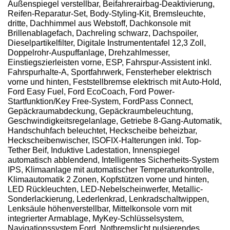
Außenspiegel verstellbar, Beifahrerairbag-Deaktivierung,
Reifen-Reparatur-Set, Body-Styling-Kit, Bremsleuchte,
dritte, Dachhimmel aus Webstoff, Dachkonsole mit
Brillenablagefach, Dachreling schwarz, Dachspoiler,
Dieselpartikelfilter, Digitale Instrumententafel 12,3 Zoll,
Doppelrohr-Auspuffanlage, Drehzahlmesser,
Einstiegszierleisten vorne, ESP, Fahrspur-Assistent inkl.
Fahrspurhalte-A, Sportfahrwerk, Fensterheber elektrisch
vorne und hinten, Feststellbremse elektrisch mit Auto-Hold,
Ford Easy Fuel, Ford EcoCoach, Ford Power-
Startfunktion/Key Free-System, FordPass Connect,
Gepäckraumabdeckung, Gepäckraumbeleuchtung,
Geschwindigkeitsregelanlage, Getriebe 8-Gang-Automatik,
Handschuhfach beleuchtet, Heckscheibe beheizbar,
Heckscheibenwischer, ISOFIX-Halterungen inkl. Top-
Tether Beif, Induktive Ladestation, Innenspiegel
automatisch abblendend, Intelligentes Sicherheits-System
IPS, Klimaanlage mit automatischer Temperaturkontrolle,
Klimaautomatik 2 Zonen, Kopfstützen vorne und hinten,
LED Rückleuchten, LED-Nebelscheinwerfer, Metallic-
Sonderlackierung, Lederlenkrad, Lenkradschaltwippen,
Lenksäule höhenverstellbar, Mittelkonsole vorn mit
integrierter Armablage, MyKey-Schlüsselsystem,
Navigationssystem Ford, Notbremslicht pulsierendes