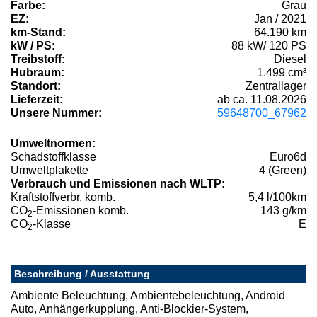
Farbe:
Grau
EZ:
Jan / 2021
km-Stand:
64.190 km
kW / PS:
88 kW/ 120 PS
Treibstoff:
Diesel
Hubraum:
1.499 cm³
Standort:
Zentrallager
Lieferzeit:
ab ca. 11.08.2026
Unsere Nummer:
59648700_67962
Umweltnormen:
Schadstoffklasse
Euro6d
Umweltplakette
4 (Green)
Verbrauch und Emissionen nach WLTP:
Kraftstoffverbr. komb.
5,4 l/100km
CO
-Emissionen komb.
143 g/km
2
CO
-Klasse
E
2
Beschreibung / Ausstattung
Ambiente Beleuchtung, Ambientebeleuchtung, Android
Auto, Anhängerkupplung, Anti-Blockier-System,