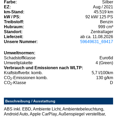
Farbe:
Silber
EZ:
Aug / 2021
km-Stand:
45.519 km
kW / PS:
92 kW/ 125 PS
Treibstoff:
Benzin
Hubraum:
999 cm³
Standort:
Zentrallager
Lieferzeit:
ab ca. 11.08.2026
Unsere Nummer:
59649631_69417
Umweltnormen:
Schadstoffklasse
Euro6d
Umweltplakette
4 (Green)
Verbrauch und Emissionen nach WLTP:
Kraftstoffverbr. komb.
5,7 l/100km
CO
-Emissionen komb.
130 g/km
2
CO
-Klasse
D
2
Beschreibung / Ausstattung
ABS inkl. EBD, Ambiente Licht, Ambientebeleuchtung,
Android Auto, Apple CarPlay, Außenspiegel verstellbar,