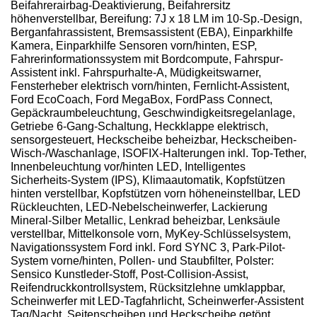
Beifahrerairbag-Deaktivierung, Beifahrersitz
höhenverstellbar, Bereifung: 7J x 18 LM im 10-Sp.-Design,
Berganfahrassistent, Bremsassistent (EBA), Einparkhilfe
Kamera, Einparkhilfe Sensoren vorn/hinten, ESP,
Fahrerinformationssystem mit Bordcompute, Fahrspur-
Assistent inkl. Fahrspurhalte-A, Müdigkeitswarner,
Fensterheber elektrisch vorn/hinten, Fernlicht-Assistent,
Ford EcoCoach, Ford MegaBox, FordPass Connect,
Gepäckraumbeleuchtung, Geschwindigkeitsregelanlage,
Getriebe 6-Gang-Schaltung, Heckklappe elektrisch,
sensorgesteuert, Heckscheibe beheizbar, Heckscheiben-
Wisch-/Waschanlage, ISOFIX-Halterungen inkl. Top-Tether,
Innenbeleuchtung vor/hinten LED, Intelligentes
Sicherheits-System (IPS), Klimaautomatik, Kopfstützen
hinten verstellbar, Kopfstützen vorn höheneinstellbar, LED
Rückleuchten, LED-Nebelscheinwerfer, Lackierung
Mineral-Silber Metallic, Lenkrad beheizbar, Lenksäule
verstellbar, Mittelkonsole vorn, MyKey-Schlüsselsystem,
Navigationssystem Ford inkl. Ford SYNC 3, Park-Pilot-
System vorne/hinten, Pollen- und Staubfilter, Polster:
Sensico Kunstleder-Stoff, Post-Collision-Assist,
Reifendruckkontrollsystem, Rücksitzlehne umklappbar,
Scheinwerfer mit LED-Tagfahrlicht, Scheinwerfer-Assistent
Tag/Nacht, Seitenscheiben und Heckscheibe getönt,