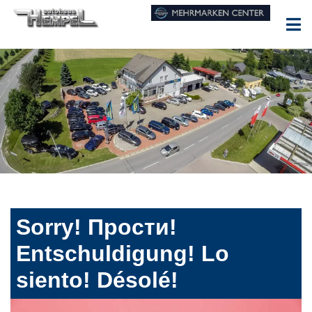
Sorry! Прости!
Entschuldigung! Lo
siento! Désolé!