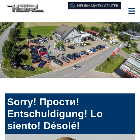
Sorry! Прости!
Entschuldigung! Lo
siento! Désolé!