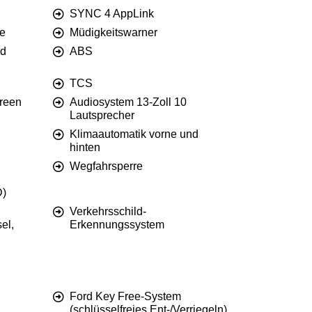
SYNC 4 AppLink
e
Müdigkeitswarner
nd
ABS
TCS
reen
Audiosystem 13-Zoll 10
Lautsprecher
Klimaautomatik vorne und
hinten
Wegfahrsperre
D)
Verkehrsschild-
el,
Erkennungssystem
Ford Key Free-System
(schlüsselfreies Ent-/Verriegeln)