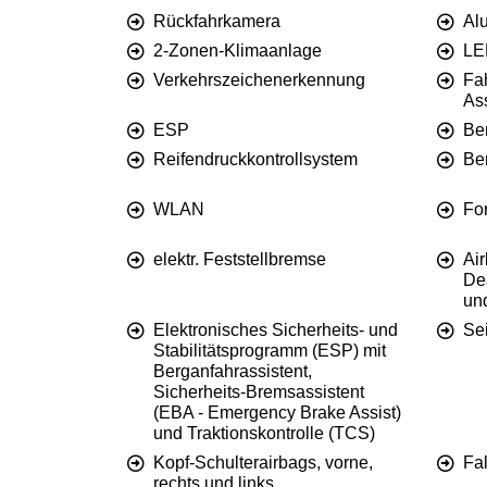
Rückfahrkamera
Al
2-Zonen-Klimaanlage
LE
Verkehrszeichenerkennung
Fa
Ass
ESP
Be
Reifendruckkontrollsystem
Be
WLAN
Fo
elektr. Feststellbremse
Air
Dea
un
Elektronisches Sicherheits- und
Sei
Stabilitätsprogramm (ESP) mit
Berganfahrassistent,
Sicherheits-Bremsassistent
(EBA - Emergency Brake Assist)
und Traktionskontrolle (TCS)
Kopf-Schulterairbags, vorne,
Fa
rechts und links