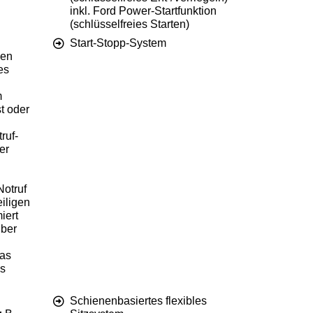
inkl. Ford Power-Startfunktion
(schlüsselfreies Starten)
Start-Stopp-System
den
es
m
t oder
ruf-
er
otruf
eiligen
iert
über
das
s
Schienenbasiertes flexibles