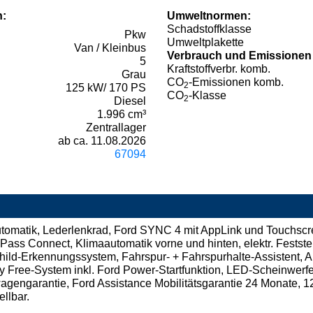
n:
Umweltnormen:
Schadstoffklasse
Pkw
Umweltplakette
Van / Kleinbus
Verbrauch und Emissionen
5
Kraftstoffverbr. komb.
Grau
CO
-Emissionen komb.
2
125 kW/ 170 PS
CO
-Klasse
2
Diesel
1.996 cm³
Zentrallager
ab ca. 11.08.2026
67094
omatik, Lederlenkrad, Ford SYNC 4 mit AppLink und Touchscre
rdPass Connect, Klimaautomatik vorne und hinten, elektr. Fests
child-Erkennungssystem, Fahrspur- + Fahrspurhalte-Assistent, 
y Free-System inkl. Ford Power-Startfunktion, LED-Scheinwerfe
gengarantie, Ford Assistance Mobilitätsgarantie 24 Monate, 12
llbar.