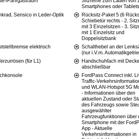
de-/Fahrgastraum
Sitzreihe zum Laden von z
Smartphones oder Tablet
nkrad, Sensico in Leder-Optik
Rücksitz-Paket 5 (6 Rücksi
Schiebetür rechts - 2. Sitz
mit 3 Einzelsitzen - 3. Sitz
mit 1 Einzelsitz und
Doppelsitzbank
tstellbremse elektrisch
Schalthebel an der Lenks
(nur i.V.m. Automatikgetri
erzurrösen (für L1)
Handschuhfach mit Decke
abschließbar
chkonsole
FordPass Connect inkl. Li
Traffic-Verkehrsinformati
und WLAN-Hotspot 5G M
- Informationen über den
aktuellen Zustand oder St
des Fahrzeugs sowie Ste
ausgewählter
Fahrzeugfunktionen über 
Smartphone mit der Ford
App - Aktuelle
Verkehrsinformationen in