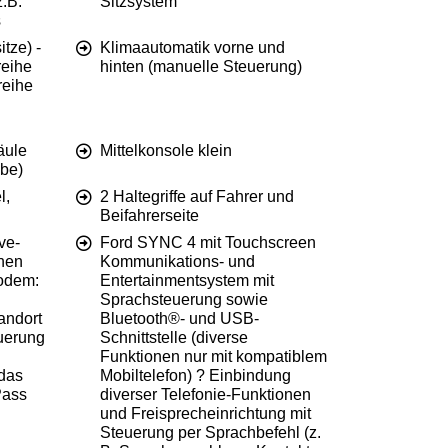
.B.
Sitzsystem
s
tze) -
Klimaautomatik vorne und
reihe
hinten (manuelle Steuerung)
reihe
äule
Mittelkonsole klein
ebe)
l,
2 Haltegriffe auf Fahrer und
Beifahrerseite
ve-
Ford SYNC 4 mit Touchscreen
onen
Kommunikations- und
odem:
Entertainmentsystem mit
Sprachsteuerung sowie
andort
Bluetooth®- und USB-
uerung
Schnittstelle (diverse
Funktionen nur mit kompatiblem
das
Mobiltelefon) ? Einbindung
Pass
diverser Telefonie-Funktionen
und Freisprecheinrichtung mit
Steuerung per Sprachbefehl (z.