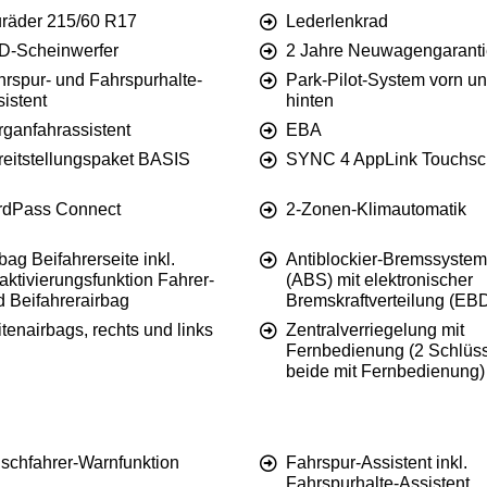
uräder 215/60 R17
Lederlenkrad
D-Scheinwerfer
2 Jahre Neuwagengaranti
hrspur- und Fahrspurhalte-
Park-Pilot-System vorn u
istent
hinten
rganfahrassistent
EBA
reitstellungspaket BASIS
SYNC 4 AppLink Touchsc
rdPass Connect
2-Zonen-Klimautomatik
bag Beifahrerseite inkl.
Antiblockier-Bremssystem
ktivierungsfunktion Fahrer-
(ABS) mit elektronischer
d Beifahrerairbag
Bremskraftverteilung (EB
tenairbags, rechts und links
Zentralverriegelung mit
Fernbedienung (2 Schlüss
beide mit Fernbedienung)
lschfahrer-Warnfunktion
Fahrspur-Assistent inkl.
Fahrspurhalte-Assistent