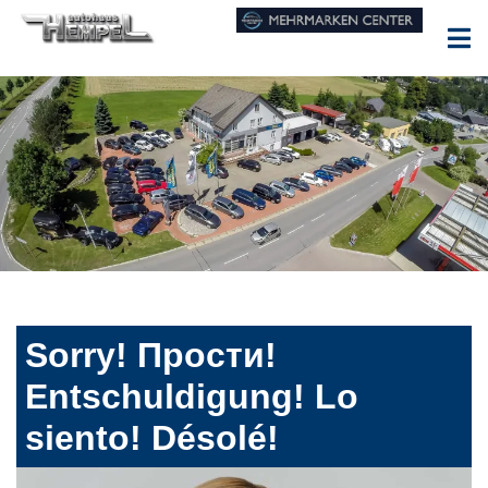
Sorry! Прости!
Entschuldigung! Lo
siento! Désolé!