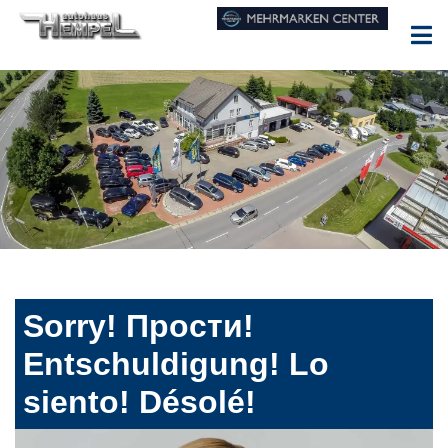
Sorry! Прости!
Entschuldigung! Lo
siento! Désolé!