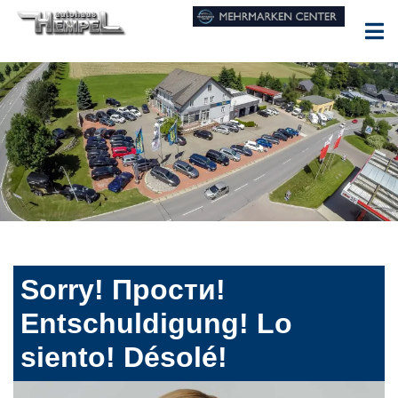
Sorry! Прости!
Entschuldigung! Lo
siento! Désolé!