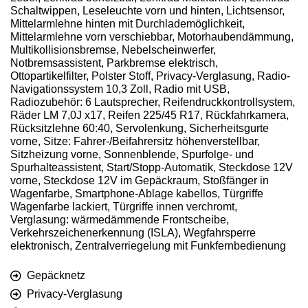
Schaltwippen, Leseleuchte vorn und hinten, Lichtsensor,
Mittelarmlehne hinten mit Durchlademöglichkeit,
Mittelarmlehne vorn verschiebbar, Motorhaubendämmung,
Multikollisionsbremse, Nebelscheinwerfer,
Notbremsassistent, Parkbremse elektrisch,
Ottopartikelfilter, Polster Stoff, Privacy-Verglasung, Radio-
Navigationssystem 10,3 Zoll, Radio mit USB,
Radiozubehör: 6 Lautsprecher, Reifendruckkontrollsystem,
Räder LM 7,0J x17, Reifen 225/45 R17, Rückfahrkamera,
Rücksitzlehne 60:40, Servolenkung, Sicherheitsgurte
vorne, Sitze: Fahrer-/Beifahrersitz höhenverstellbar,
Sitzheizung vorne, Sonnenblende, Spurfolge- und
Spurhalteassistent, Start/Stopp-Automatik, Steckdose 12V
vorne, Steckdose 12V im Gepäckraum, Stoßfänger in
Wagenfarbe, Smartphone-Ablage kabellos, Türgriffe
Wagenfarbe lackiert, Türgriffe innen verchromt,
Verglasung: wärmedämmende Frontscheibe,
Verkehrszeichenerkennung (ISLA), Wegfahrsperre
elektronisch, Zentralverriegelung mit Funkfernbedienung
Gepäcknetz
Privacy-Verglasung