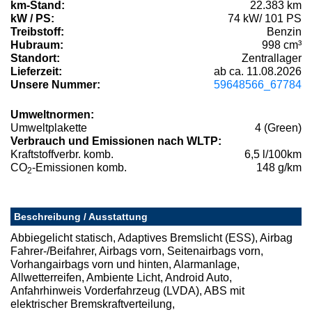
km-Stand:
22.383 km
kW / PS:
74 kW/ 101 PS
Treibstoff:
Benzin
Hubraum:
998 cm³
Standort:
Zentrallager
Lieferzeit:
ab ca. 11.08.2026
Unsere Nummer:
59648566_67784
Umweltnormen:
Umweltplakette
4 (Green)
Verbrauch und Emissionen nach WLTP:
Kraftstoffverbr. komb.
6,5 l/100km
CO
-Emissionen komb.
148 g/km
2
Beschreibung / Ausstattung
Abbiegelicht statisch, Adaptives Bremslicht (ESS), Airbag
Fahrer-/Beifahrer, Airbags vorn, Seitenairbags vorn,
Vorhangairbags vorn und hinten, Alarmanlage,
Allwetterreifen, Ambiente Licht, Android Auto,
Anfahrhinweis Vorderfahrzeug (LVDA), ABS mit
elektrischer Bremskraftverteilung,