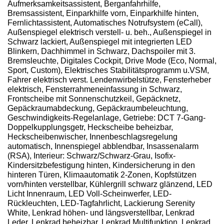
Aufmerksamkeitsassistent, Berganfahrhilfe,
Bremsassistent, Einparkhilfe vorn, Einparkhilfe hinten,
Fernlichtassistent, Automatisches Notrufsystem (eCall),
Außenspiegel elektrisch verstell- u. beh., Außenspiegel in
Schwarz lackiert, Außenspiegel mit integrierten LED
Blinkern, Dachhimmel in Schwarz, Dachspoiler mit 3.
Bremsleuchte, Digitales Cockpit, Drive Mode (Eco, Normal,
Sport, Custom), Elektrisches Stabilitätsprogramm u.VSM,
Fahrer elektrisch verst. Lendenwirbelstütze, Fensterheber
elektrisch, Fensterrahmeneinfassung in Schwarz,
Frontscheibe mit Sonnenschutzkeil, Gepäcknetz,
Gepäckraumabdeckung, Gepäckraumbeleuchtung,
Geschwindigkeits-Regelanlage, Getriebe: DCT 7-Gang-
Doppelkupplungsgetr, Heckscheibe beheizbar,
Heckscheibenwischer, Innenbeschlagsregelung
automatisch, Innenspiegel abblendbar, Insassenalarm
(RSA), Interieur: Schwarz/Schwarz-Grau, Isofix-
Kindersitzbefestigung hinten, Kindersicherung in den
hinteren Türen, Klimaautomatik 2-Zonen, Kopfstützen
vorn/hinten verstellbar, Kühlergrill schwarz glänzend, LED
Licht Innenraum, LED Voll-Scheinwerfer, LED-
Rückleuchten, LED-Tagfahrlicht, Lackierung Serenity
White, Lenkrad höhen- und längsverstellbar, Lenkrad
Leder, Lenkrad beheizbar, Lenkrad Multifunktion, Lenkrad