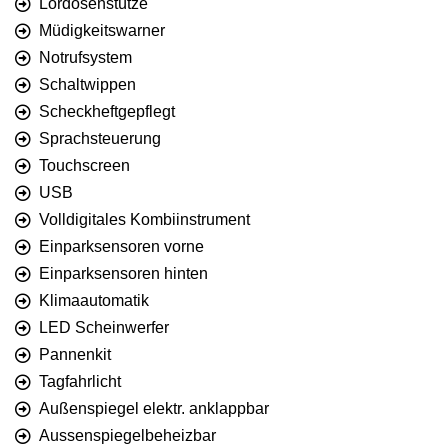
Lordosenstütze
Müdigkeitswarner
Notrufsystem
Schaltwippen
Scheckheftgepflegt
Sprachsteuerung
Touchscreen
USB
Volldigitales Kombiinstrument
Einparksensoren vorne
Einparksensoren hinten
Klimaautomatik
LED Scheinwerfer
Pannenkit
Tagfahrlicht
Außenspiegel elektr. anklappbar
Aussenspiegelbeheizbar