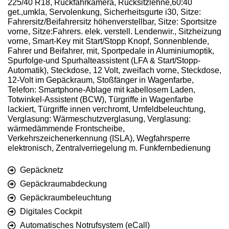
225/40 R18, Rückfahrkamera, Rücksitzlehne,60:40
get.,umkla, Servolenkung, Sicherheitsgurte i30, Sitze:
Fahrersitz/Beifahrersitz höhenverstellbar, Sitze: Sportsitze
vorne, Sitze:Fahrers. elek. verstell. Lendenwir., Sitzheizung
vorne, Smart-Key mit Start/Stopp Knopf, Sonnenblende,
Fahrer und Beifahrer, mit, Sportpedale in Aluminiumoptik,
Spurfolge-und Spurhalteassistent (LFA & Start/Stopp-
Automatik), Steckdose, 12 Volt, zweifach vorne, Steckdose,
12-Volt im Gepäckraum, Stoßfänger in Wagenfarbe,
Telefon: Smartphone-Ablage mit kabellosem Laden,
Totwinkel-Assistent (BCW), Türgriffe in Wagenfarbe
lackiert, Türgriffe innen verchromt, Umfeldbeleuchtung,
Verglasung: Wärmeschutzverglasung, Verglasung:
wärmedämmende Frontscheibe,
Verkehrszeichenerkennung (ISLA), Wegfahrsperre
elektronisch, Zentralverriegelung m. Funkfernbedienung
Gepäcknetz
Gepäckraumabdeckung
Gepäckraumbeleuchtung
Digitales Cockpit
Automatisches Notrufsystem (eCall)