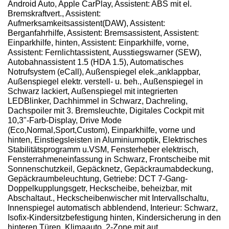
Android Auto, Apple CarPlay, Assistent: ABS mit el.
Bremskraftvert., Assistent:
Aufmerksamkeitsassistent(DAW), Assistent:
Berganfahrhilfe, Assistent: Bremsassistent, Assistent:
Einparkhilfe, hinten, Assistent: Einparkhilfe, vorne,
Assistent: Fernlichtassistent, Ausstiegswarner (SEW),
Autobahnassistent 1.5 (HDA 1.5), Automatisches
Notrufsystem (eCall), Außenspiegel elek.,anklappbar,
Außenspiegel elektr. verstell- u. beh., Außenspiegel in
Schwarz lackiert, Außenspiegel mit integrierten
LEDBlinker, Dachhimmel in Schwarz, Dachreling,
Dachspoiler mit 3. Bremsleuchte, Digitales Cockpit mit
10,3"-Farb-Display, Drive Mode
(Eco,Normal,Sport,Custom), Einparkhilfe, vorne und
hinten, Einstiegsleisten in Aluminiumoptik, Elektrisches
Stabilitätsprogramm u.VSM, Fensterheber elektrisch,
Fensterrahmeneinfassung in Schwarz, Frontscheibe mit
Sonnenschutzkeil, Gepäcknetz, Gepäckraumabdeckung,
Gepäckraumbeleuchtung, Getriebe: DCT 7-Gang-
Doppelkupplungsgetr, Heckscheibe, beheizbar, mit
Abschaltaut., Heckscheibenwischer mit Intervallschaltu,
Innenspiegel automatisch abblendend, Interieur: Schwarz,
Isofix-Kindersitzbefestigung hinten, Kindersicherung in den
hinteren Türen, Klimaauto. 2-Zone mit aut.