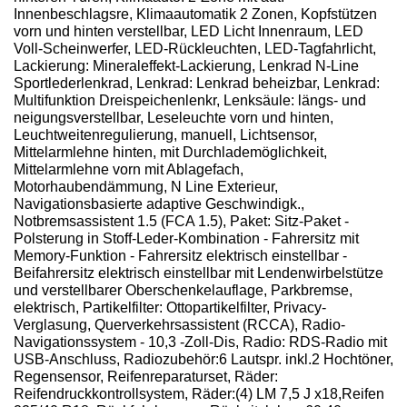
Innenbeschlagsre, Klimaautomatik 2 Zonen, Kopfstützen
vorn und hinten verstellbar, LED Licht Innenraum, LED
Voll-Scheinwerfer, LED-Rückleuchten, LED-Tagfahrlicht,
Lackierung: Mineraleffekt-Lackierung, Lenkrad N-Line
Sportlederlenkrad, Lenkrad: Lenkrad beheizbar, Lenkrad:
Multifunktion Dreispeichenlenkr, Lenksäule: längs- und
neigungsverstellbar, Leseleuchte vorn und hinten,
Leuchtweitenregulierung, manuell, Lichtsensor,
Mittelarmlehne hinten, mit Durchlademöglichkeit,
Mittelarmlehne vorn mit Ablagefach,
Motorhaubendämmung, N Line Exterieur,
Navigationsbasierte adaptive Geschwindigk.,
Notbremsassistent 1.5 (FCA 1.5), Paket: Sitz-Paket -
Polsterung in Stoff-Leder-Kombination - Fahrersitz mit
Memory-Funktion - Fahrersitz elektrisch einstellbar -
Beifahrersitz elektrisch einstellbar mit Lendenwirbelstütze
und verstellbarer Oberschenkelauflage, Parkbremse,
elektrisch, Partikelfilter: Ottopartikelfilter, Privacy-
Verglasung, Querverkehrsassistent (RCCA), Radio-
Navigationssystem - 10,3 -Zoll-Dis, Radio: RDS-Radio mit
USB-Anschluss, Radiozubehör:6 Lautspr. inkl.2 Hochtöner,
Regensensor, Reifenreparaturset, Räder:
Reifendruckkontrollsystem, Räder:(4) LM 7,5 J x18,Reifen