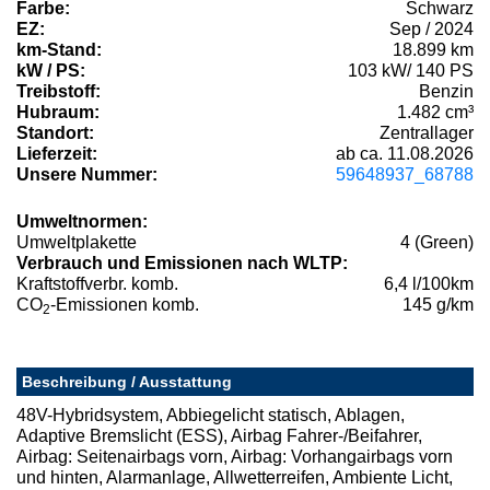
Farbe:
Schwarz
EZ:
Sep / 2024
km-Stand:
18.899 km
kW / PS:
103 kW/ 140 PS
Treibstoff:
Benzin
Hubraum:
1.482 cm³
Standort:
Zentrallager
Lieferzeit:
ab ca. 11.08.2026
Unsere Nummer:
59648937_68788
Umweltnormen:
Umweltplakette
4 (Green)
Verbrauch und Emissionen nach WLTP:
Kraftstoffverbr. komb.
6,4 l/100km
CO
-Emissionen komb.
145 g/km
2
Beschreibung / Ausstattung
48V-Hybridsystem, Abbiegelicht statisch, Ablagen,
Adaptive Bremslicht (ESS), Airbag Fahrer-/Beifahrer,
Airbag: Seitenairbags vorn, Airbag: Vorhangairbags vorn
und hinten, Alarmanlage, Allwetterreifen, Ambiente Licht,