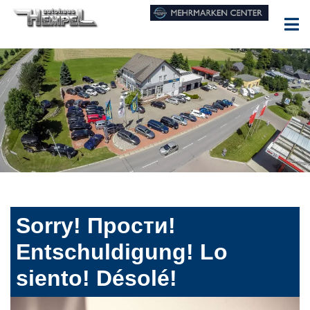
Sorry! Прости!
Entschuldigung! Lo
siento! Désolé!